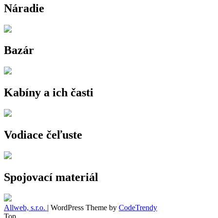
Náradie
Bazár
Kabíny a ich časti
Vodiace čeľuste
Spojovací materiál
Allweb, s.r.o.
| WordPress Theme by
CodeTrendy
Top