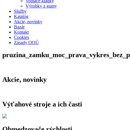
Vodiace kladky
Výrobky z gumy
Služby
Katalóg
Akcie, novinky
Bazár
Kontakt
Cookies
Zásady OOÚ
pruzina_zamku_moc_prava_vykres_bez_p
Akcie, novinky
Výťahové stroje a ich časti
Obmedzovače rýchlosti