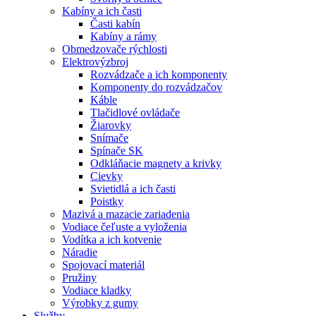
Kabíny a ich časti
Časti kabín
Kabíny a rámy
Obmedzovače rýchlosti
Elektrovýzbroj
Rozvádzače a ich komponenty
Komponenty do rozvádzačov
Káble
Tlačidlové ovládače
Žiarovky
Snímače
Spínače SK
Odkláňacie magnety a krivky
Cievky
Svietidlá a ich časti
Poistky
Mazivá a mazacie zariadenia
Vodiace čeľuste a vyloženia
Vodítka a ich kotvenie
Náradie
Spojovací materiál
Pružiny
Vodiace kladky
Výrobky z gumy
Služby