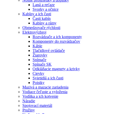
Nosné prostriedky a doplnky
Laná a reťaze
Svorky a očnice
Kabíny a ich časti
Časti kabín
Kabíny a rámy
Obmedzovače rýchlosti
Elektrovýzbroj
Rozvádzače a ich komponenty
Komponenty do rozvádzačov
Káble
Tlačidlové ovládače
Žiarovky
Snímače
Spínače SK
Odkláňacie magnety a krivky
Cievky
Svietidlá a ich časti
Poistky
Mazivá a mazacie zariadenia
Vodiace čeľuste a vyloženia
Vodítka a ich kotvenie
Náradie
Spojovací materiál
Pružiny