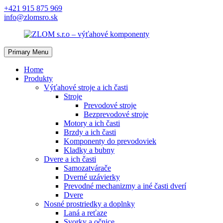
Skip
+421 915 875 969
to
info@zlomsro.sk
content
Primary Menu
Home
Produkty
Výťahové stroje a ich časti
Stroje
Prevodové stroje
Bezprevodové stroje
Motory a ich časti
Brzdy a ich časti
Komponenty do prevodoviek
Kladky a bubny
Dvere a ich časti
Samozatvárače
Dverné uzávierky
Prevodné mechanizmy a iné časti dverí
Dvere
Nosné prostriedky a doplnky
Laná a reťaze
Svorky a očnice