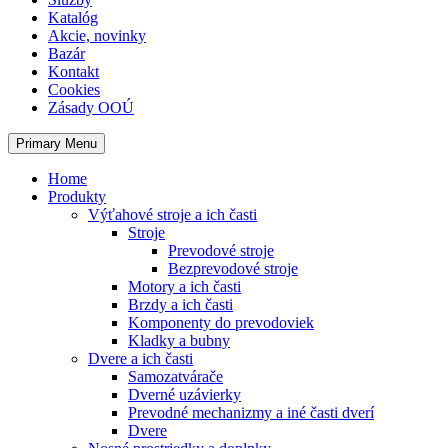
Katalóg
Akcie, novinky
Bazár
Kontakt
Cookies
Zásady OOÚ
Primary Menu
Home
Produkty
Výťahové stroje a ich časti
Stroje
Prevodové stroje
Bezprevodové stroje
Motory a ich časti
Brzdy a ich časti
Komponenty do prevodoviek
Kladky a bubny
Dvere a ich časti
Samozatvárače
Dverné uzávierky
Prevodné mechanizmy a iné časti dverí
Dvere