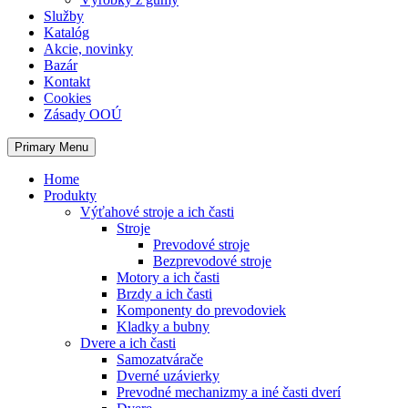
Služby
Katalóg
Akcie, novinky
Bazár
Kontakt
Cookies
Zásady OOÚ
Primary Menu
Home
Produkty
Výťahové stroje a ich časti
Stroje
Prevodové stroje
Bezprevodové stroje
Motory a ich časti
Brzdy a ich časti
Komponenty do prevodoviek
Kladky a bubny
Dvere a ich časti
Samozatvárače
Dverné uzávierky
Prevodné mechanizmy a iné časti dverí