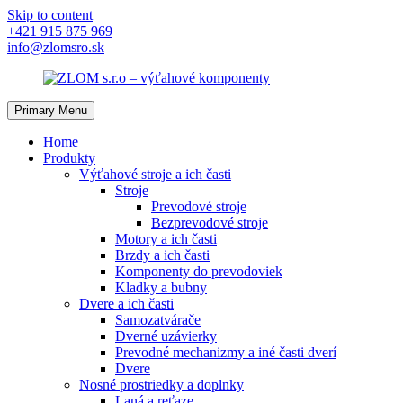
Skip to content
+421 915 875 969
info@zlomsro.sk
Primary Menu
Home
Produkty
Výťahové stroje a ich časti
Stroje
Prevodové stroje
Bezprevodové stroje
Motory a ich časti
Brzdy a ich časti
Komponenty do prevodoviek
Kladky a bubny
Dvere a ich časti
Samozatvárače
Dverné uzávierky
Prevodné mechanizmy a iné časti dverí
Dvere
Nosné prostriedky a doplnky
Laná a reťaze