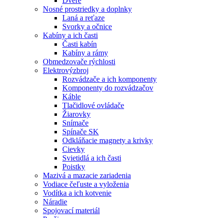
Dvere
Nosné prostriedky a doplnky
Laná a reťaze
Svorky a očnice
Kabíny a ich časti
Časti kabín
Kabíny a rámy
Obmedzovače rýchlosti
Elektrovýzbroj
Rozvádzače a ich komponenty
Komponenty do rozvádzačov
Káble
Tlačidlové ovládače
Žiarovky
Snímače
Spínače SK
Odkláňacie magnety a krivky
Cievky
Svietidlá a ich časti
Poistky
Mazivá a mazacie zariadenia
Vodiace čeľuste a vyloženia
Vodítka a ich kotvenie
Náradie
Spojovací materiál