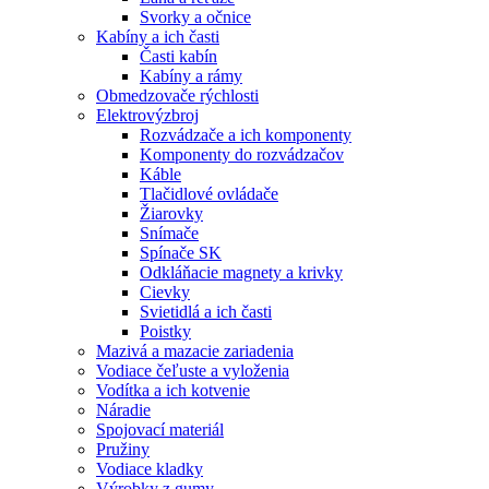
Svorky a očnice
Kabíny a ich časti
Časti kabín
Kabíny a rámy
Obmedzovače rýchlosti
Elektrovýzbroj
Rozvádzače a ich komponenty
Komponenty do rozvádzačov
Káble
Tlačidlové ovládače
Žiarovky
Snímače
Spínače SK
Odkláňacie magnety a krivky
Cievky
Svietidlá a ich časti
Poistky
Mazivá a mazacie zariadenia
Vodiace čeľuste a vyloženia
Vodítka a ich kotvenie
Náradie
Spojovací materiál
Pružiny
Vodiace kladky
Výrobky z gumy