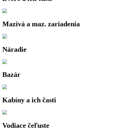
Mazivá a maz. zariadenia
Náradie
Bazár
Kabíny a ich časti
Vodiace čeľuste