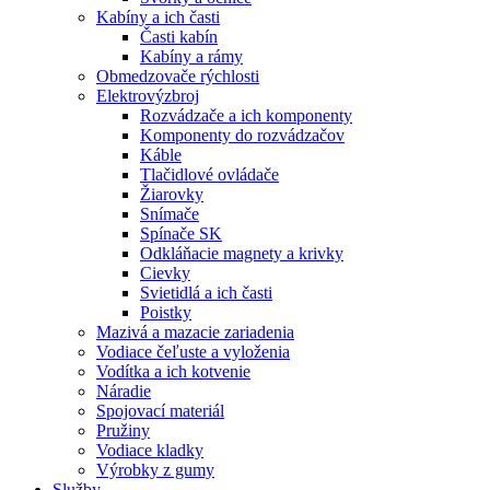
Kabíny a ich časti
Časti kabín
Kabíny a rámy
Obmedzovače rýchlosti
Elektrovýzbroj
Rozvádzače a ich komponenty
Komponenty do rozvádzačov
Káble
Tlačidlové ovládače
Žiarovky
Snímače
Spínače SK
Odkláňacie magnety a krivky
Cievky
Svietidlá a ich časti
Poistky
Mazivá a mazacie zariadenia
Vodiace čeľuste a vyloženia
Vodítka a ich kotvenie
Náradie
Spojovací materiál
Pružiny
Vodiace kladky
Výrobky z gumy
Služby