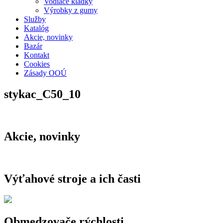
Vodiace kladky
Výrobky z gumy
Služby
Katalóg
Akcie, novinky
Bazár
Kontakt
Cookies
Zásady OOÚ
stykac_C50_10
Akcie, novinky
Výťahové stroje a ich časti
Obmedzovače rýchlosti