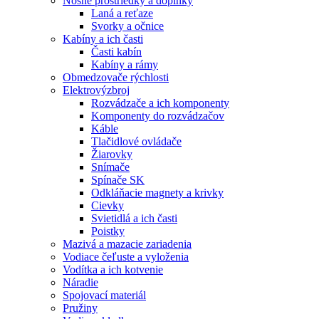
Nosné prostriedky a doplnky
Laná a reťaze
Svorky a očnice
Kabíny a ich časti
Časti kabín
Kabíny a rámy
Obmedzovače rýchlosti
Elektrovýzbroj
Rozvádzače a ich komponenty
Komponenty do rozvádzačov
Káble
Tlačidlové ovládače
Žiarovky
Snímače
Spínače SK
Odkláňacie magnety a krivky
Cievky
Svietidlá a ich časti
Poistky
Mazivá a mazacie zariadenia
Vodiace čeľuste a vyloženia
Vodítka a ich kotvenie
Náradie
Spojovací materiál
Pružiny