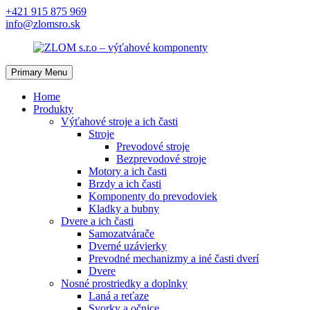
Skip
+421 915 875 969
to
info@zlomsro.sk
content
Primary Menu
Home
Produkty
Výťahové stroje a ich časti
Stroje
Prevodové stroje
Bezprevodové stroje
Motory a ich časti
Brzdy a ich časti
Komponenty do prevodoviek
Kladky a bubny
Dvere a ich časti
Samozatvárače
Dverné uzávierky
Prevodné mechanizmy a iné časti dverí
Dvere
Nosné prostriedky a doplnky
Laná a reťaze
Svorky a očnice