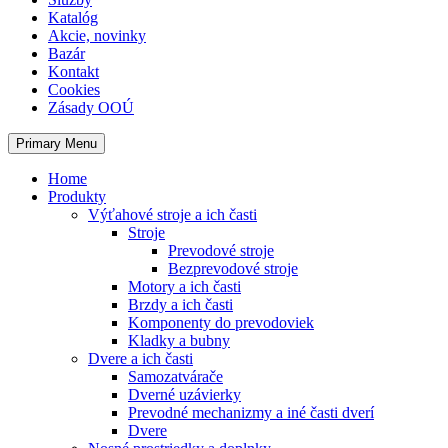
Katalóg
Akcie, novinky
Bazár
Kontakt
Cookies
Zásady OOÚ
Primary Menu
Home
Produkty
Výťahové stroje a ich časti
Stroje
Prevodové stroje
Bezprevodové stroje
Motory a ich časti
Brzdy a ich časti
Komponenty do prevodoviek
Kladky a bubny
Dvere a ich časti
Samozatvárače
Dverné uzávierky
Prevodné mechanizmy a iné časti dverí
Dvere