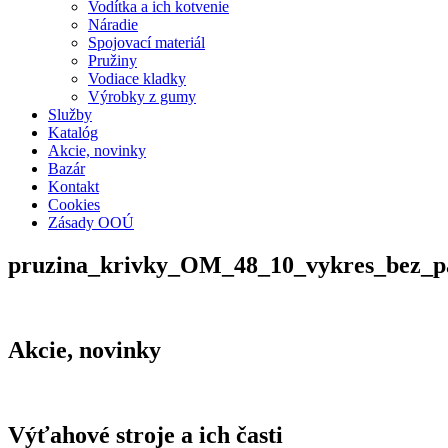
Vodítka a ich kotvenie
Náradie
Spojovací materiál
Pružiny
Vodiace kladky
Výrobky z gumy
Služby
Katalóg
Akcie, novinky
Bazár
Kontakt
Cookies
Zásady OOÚ
pruzina_krivky_OM_48_10_vykres_bez_p
Akcie, novinky
Výťahové stroje a ich časti