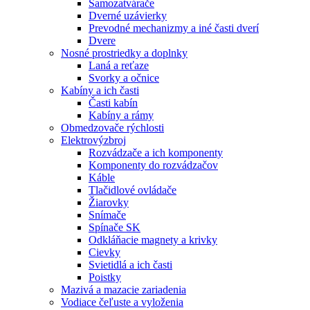
Samozatvárače
Dverné uzávierky
Prevodné mechanizmy a iné časti dverí
Dvere
Nosné prostriedky a doplnky
Laná a reťaze
Svorky a očnice
Kabíny a ich časti
Časti kabín
Kabíny a rámy
Obmedzovače rýchlosti
Elektrovýzbroj
Rozvádzače a ich komponenty
Komponenty do rozvádzačov
Káble
Tlačidlové ovládače
Žiarovky
Snímače
Spínače SK
Odkláňacie magnety a krivky
Cievky
Svietidlá a ich časti
Poistky
Mazivá a mazacie zariadenia
Vodiace čeľuste a vyloženia