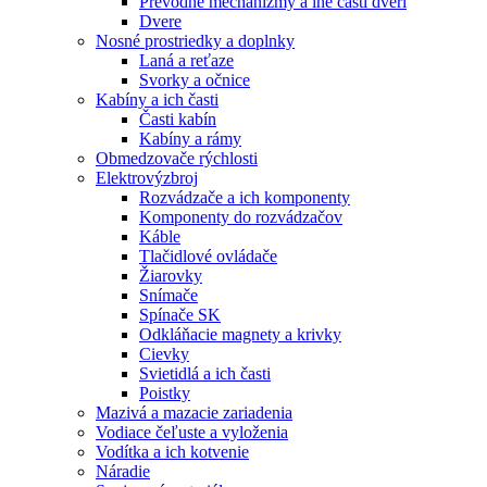
Prevodné mechanizmy a iné časti dverí
Dvere
Nosné prostriedky a doplnky
Laná a reťaze
Svorky a očnice
Kabíny a ich časti
Časti kabín
Kabíny a rámy
Obmedzovače rýchlosti
Elektrovýzbroj
Rozvádzače a ich komponenty
Komponenty do rozvádzačov
Káble
Tlačidlové ovládače
Žiarovky
Snímače
Spínače SK
Odkláňacie magnety a krivky
Cievky
Svietidlá a ich časti
Poistky
Mazivá a mazacie zariadenia
Vodiace čeľuste a vyloženia
Vodítka a ich kotvenie
Náradie