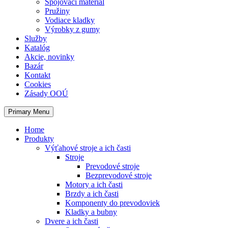
Spojovací materiál
Pružiny
Vodiace kladky
Výrobky z gumy
Služby
Katalóg
Akcie, novinky
Bazár
Kontakt
Cookies
Zásady OOÚ
Primary Menu
Home
Produkty
Výťahové stroje a ich časti
Stroje
Prevodové stroje
Bezprevodové stroje
Motory a ich časti
Brzdy a ich časti
Komponenty do prevodoviek
Kladky a bubny
Dvere a ich časti