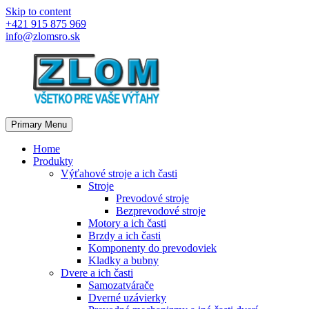
Skip to content
+421 915 875 969
info@zlomsro.sk
Primary Menu
Home
Produkty
Výťahové stroje a ich časti
Stroje
Prevodové stroje
Bezprevodové stroje
Motory a ich časti
Brzdy a ich časti
Komponenty do prevodoviek
Kladky a bubny
Dvere a ich časti
Samozatvárače
Dverné uzávierky