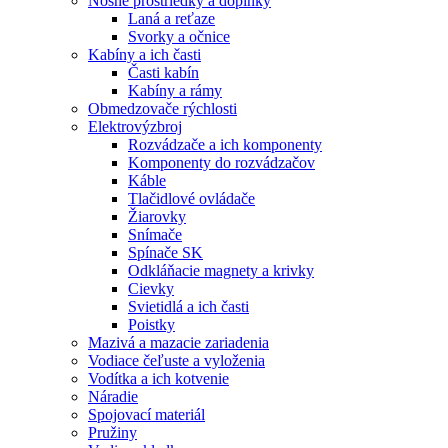
Nosné prostriedky a doplnky
Laná a reťaze
Svorky a očnice
Kabíny a ich časti
Časti kabín
Kabíny a rámy
Obmedzovače rýchlosti
Elektrovýzbroj
Rozvádzače a ich komponenty
Komponenty do rozvádzačov
Káble
Tlačidlové ovládače
Žiarovky
Snímače
Spínače SK
Odkláňacie magnety a krivky
Cievky
Svietidlá a ich časti
Poistky
Mazivá a mazacie zariadenia
Vodiace čeľuste a vyloženia
Vodítka a ich kotvenie
Náradie
Spojovací materiál
Pružiny