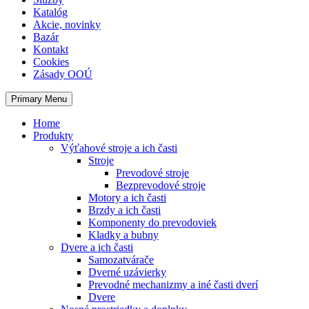
Katalóg
Akcie, novinky
Bazár
Kontakt
Cookies
Zásady OOÚ
Primary Menu
Home
Produkty
Výťahové stroje a ich časti
Stroje
Prevodové stroje
Bezprevodové stroje
Motory a ich časti
Brzdy a ich časti
Komponenty do prevodoviek
Kladky a bubny
Dvere a ich časti
Samozatvárače
Dverné uzávierky
Prevodné mechanizmy a iné časti dverí
Dvere