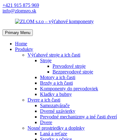
Skip
+421 915 875 969
to
info@zlomsro.sk
content
Primary Menu
Home
Produkty
Výťahové stroje a ich časti
Stroje
Prevodové stroje
Bezprevodové stroje
Motory a ich časti
Brzdy a ich časti
Komponenty do prevodoviek
Kladky a bubny
Dvere a ich časti
Samozatvárače
Dverné uzávierky
Prevodné mechanizmy a iné časti dverí
Dvere
Nosné prostriedky a doplnky
Laná a reťaze
Svorky a očnice