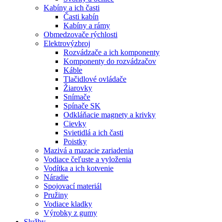
Kabíny a ich časti
Časti kabín
Kabíny a rámy
Obmedzovače rýchlosti
Elektrovýzbroj
Rozvádzače a ich komponenty
Komponenty do rozvádzačov
Káble
Tlačidlové ovládače
Žiarovky
Snímače
Spínače SK
Odkláňacie magnety a krivky
Cievky
Svietidlá a ich časti
Poistky
Mazivá a mazacie zariadenia
Vodiace čeľuste a vyloženia
Vodítka a ich kotvenie
Náradie
Spojovací materiál
Pružiny
Vodiace kladky
Výrobky z gumy
Služby