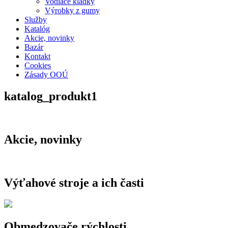
Vodiace kladky
Výrobky z gumy
Služby
Katalóg
Akcie, novinky
Bazár
Kontakt
Cookies
Zásady OOÚ
katalog_produkt1
Akcie, novinky
Výťahové stroje a ich časti
Obmedzovače rýchlosti