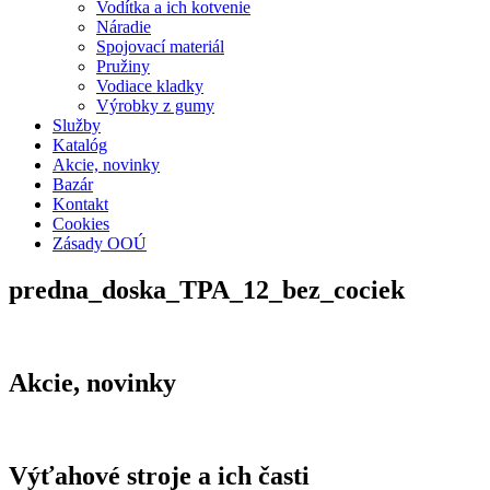
Vodítka a ich kotvenie
Náradie
Spojovací materiál
Pružiny
Vodiace kladky
Výrobky z gumy
Služby
Katalóg
Akcie, novinky
Bazár
Kontakt
Cookies
Zásady OOÚ
predna_doska_TPA_12_bez_cociek
Akcie, novinky
Výťahové stroje a ich časti