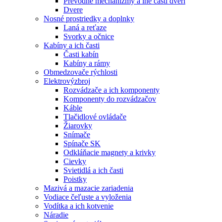
Prevodné mechanizmy a iné časti dverí
Dvere
Nosné prostriedky a doplnky
Laná a reťaze
Svorky a očnice
Kabíny a ich časti
Časti kabín
Kabíny a rámy
Obmedzovače rýchlosti
Elektrovýzbroj
Rozvádzače a ich komponenty
Komponenty do rozvádzačov
Káble
Tlačidlové ovládače
Žiarovky
Snímače
Spínače SK
Odkláňacie magnety a krivky
Cievky
Svietidlá a ich časti
Poistky
Mazivá a mazacie zariadenia
Vodiace čeľuste a vyloženia
Vodítka a ich kotvenie
Náradie