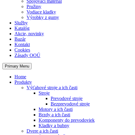
Spojovací materiál
Pružiny
Vodiace kladky
Výrobky z gumy
Služby
Katalóg
Akcie, novinky
Bazár
Kontakt
Cookies
Zásady OOÚ
Primary Menu
Home
Produkty
Výťahové stroje a ich časti
Stroje
Prevodové stroje
Bezprevodové stroje
Motory a ich časti
Brzdy a ich časti
Komponenty do prevodoviek
Kladky a bubny
Dvere a ich časti