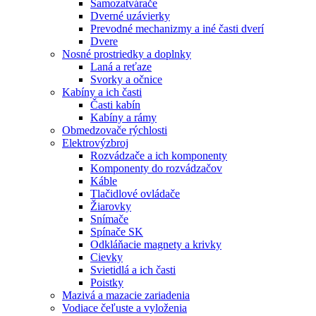
Samozatvárače
Dverné uzávierky
Prevodné mechanizmy a iné časti dverí
Dvere
Nosné prostriedky a doplnky
Laná a reťaze
Svorky a očnice
Kabíny a ich časti
Časti kabín
Kabíny a rámy
Obmedzovače rýchlosti
Elektrovýzbroj
Rozvádzače a ich komponenty
Komponenty do rozvádzačov
Káble
Tlačidlové ovládače
Žiarovky
Snímače
Spínače SK
Odkláňacie magnety a krivky
Cievky
Svietidlá a ich časti
Poistky
Mazivá a mazacie zariadenia
Vodiace čeľuste a vyloženia