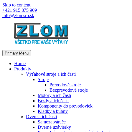
Skip to content
+421 915 875 969
info@zlomsro.sk
Primary Menu
Home
Produkty
Výťahové stroje a ich časti
Stroje
Prevodové stroje
Bezprevodové stroje
Motory a ich časti
Brzdy a ich časti
Komponenty do prevodoviek
Kladky a bubny
Dvere a ich časti
Samozatvárače
Dverné uzávierky