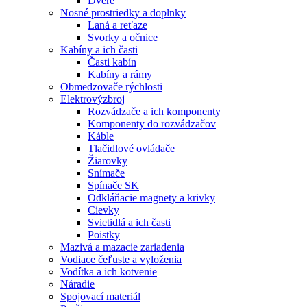
Dvere
Nosné prostriedky a doplnky
Laná a reťaze
Svorky a očnice
Kabíny a ich časti
Časti kabín
Kabíny a rámy
Obmedzovače rýchlosti
Elektrovýzbroj
Rozvádzače a ich komponenty
Komponenty do rozvádzačov
Káble
Tlačidlové ovládače
Žiarovky
Snímače
Spínače SK
Odkláňacie magnety a krivky
Cievky
Svietidlá a ich časti
Poistky
Mazivá a mazacie zariadenia
Vodiace čeľuste a vyloženia
Vodítka a ich kotvenie
Náradie
Spojovací materiál