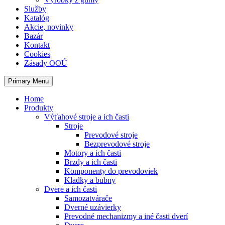
Služby
Katalóg
Akcie, novinky
Bazár
Kontakt
Cookies
Zásady OOÚ
Primary Menu
Home
Produkty
Výťahové stroje a ich časti
Stroje
Prevodové stroje
Bezprevodové stroje
Motory a ich časti
Brzdy a ich časti
Komponenty do prevodoviek
Kladky a bubny
Dvere a ich časti
Samozatvárače
Dverné uzávierky
Prevodné mechanizmy a iné časti dverí