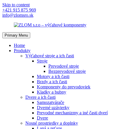
Skip to content
+421 915 875 969
info@zlomsro.sk
Primary Menu
Home
Produkty
Výťahové stroje a ich časti
Stroje
Prevodové stroje
Bezprevodové stroje
Motory a ich časti
Brzdy a ich časti
Komponenty do prevodoviek
Kladky a bubny
Dvere a ich časti
Samozatvárače
Dverné uzávierky
Prevodné mechanizmy a iné časti dverí
Dvere
Nosné prostriedky a doplnky
Laná a reťaze