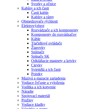
Svorky a očnice
Kabíny a ich časti
Časti kabín
Kabíny a rámy
Obmedzovače rýchlosti
Elektrovýzbroj
Rozvádzače a ich komponenty
Komponenty do rozvádzačov
Káble
Tlačidlové ovládače
Žiarovky
Snímače
Spínače SK
Odkláňacie magnety a krivky
Cievky
Svietidlá a ich časti
Poistky
Mazivá a mazacie zariadenia
Vodiace čeľuste a vyloženia
Vodítka a ich kotvenie
Náradie
Spojovací materiál
Pružiny
Vodiace kladky
Výrobky z gumy