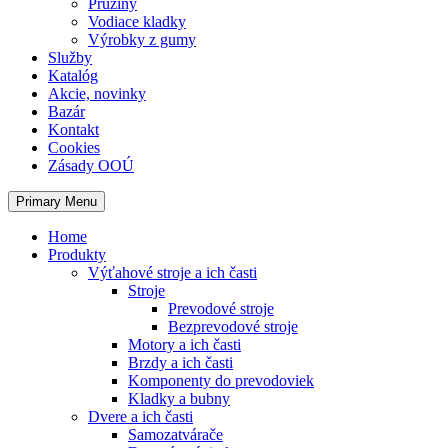
Pružiny
Vodiace kladky
Výrobky z gumy
Služby
Katalóg
Akcie, novinky
Bazár
Kontakt
Cookies
Zásady OOÚ
Primary Menu
Home
Produkty
Výťahové stroje a ich časti
Stroje
Prevodové stroje
Bezprevodové stroje
Motory a ich časti
Brzdy a ich časti
Komponenty do prevodoviek
Kladky a bubny
Dvere a ich časti
Samozatvárače