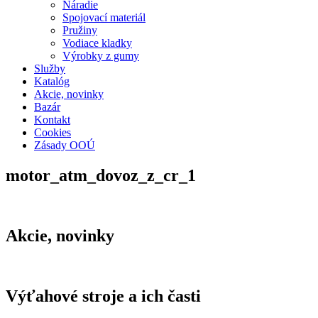
Náradie
Spojovací materiál
Pružiny
Vodiace kladky
Výrobky z gumy
Služby
Katalóg
Akcie, novinky
Bazár
Kontakt
Cookies
Zásady OOÚ
motor_atm_dovoz_z_cr_1
Akcie, novinky
Výťahové stroje a ich časti