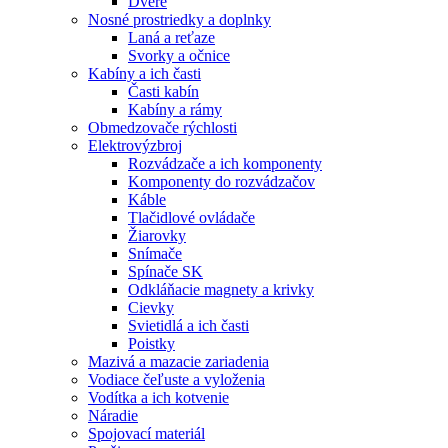
Dvere
Nosné prostriedky a doplnky
Laná a reťaze
Svorky a očnice
Kabíny a ich časti
Časti kabín
Kabíny a rámy
Obmedzovače rýchlosti
Elektrovýzbroj
Rozvádzače a ich komponenty
Komponenty do rozvádzačov
Káble
Tlačidlové ovládače
Žiarovky
Snímače
Spínače SK
Odkláňacie magnety a krivky
Cievky
Svietidlá a ich časti
Poistky
Mazivá a mazacie zariadenia
Vodiace čeľuste a vyloženia
Vodítka a ich kotvenie
Náradie
Spojovací materiál