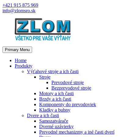
Skip
+421 915 875 969
to
info@zlomsro.sk
content
Primary Menu
Home
Produkty
Výťahové stroje a ich časti
Stroje
Prevodové stroje
Bezprevodové stroje
Motory a ich časti
Brzdy a ich časti
Komponenty do prevodoviek
Kladky a bubny
Dvere a ich časti
Samozatvárače
Dverné uzávierky
Prevodné mechanizmy a iné časti dverí