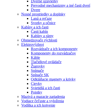
Dverné uzávierky
Prevodné mechanizmy a iné časti dverí
Dvere
Nosné prostriedky a doplnky
Laná a reťaze
Svorky a očnice
Kabíny a ich časti
Časti kabín
Kabíny a rámy
Obmedzovače rýchlosti
Elektrovýzbroj
Rozvádzače a ich komponenty
Komponenty do rozvádzačov
Káble
Tlačidlové ovládače
Žiarovky
Snímače
Spínače SK
Odkláňacie magnety a krivky
Cievky
Svietidlá a ich časti
Poistky
Mazivá a mazacie zariadenia
Vodiace čeľuste a vyloženia
Vodítka a ich kotvenie