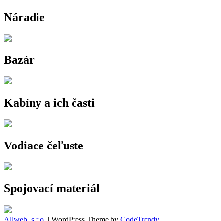
Náradie
Bazár
Kabíny a ich časti
Vodiace čeľuste
Spojovací materiál
Allweb, s.r.o.
| WordPress Theme by
CodeTrendy