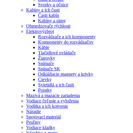
Svorky a očnice
Kabíny a ich časti
Časti kabín
Kabíny a rámy
Obmedzovače rýchlosti
Elektrovýzbroj
Rozvádzače a ich komponenty
Komponenty do rozvádzačov
Káble
Tlačidlové ovládače
Žiarovky
Snímače
Spínače SK
Odkláňacie magnety a krivky
Cievky
Svietidlá a ich časti
Poistky
Mazivá a mazacie zariadenia
Vodiace čeľuste a vyloženia
Vodítka a ich kotvenie
Náradie
Spojovací materiál
Pružiny
Vodiace kladky
Výrobky z gumy