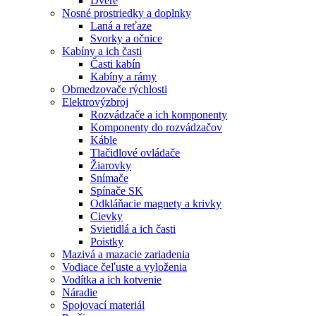
Dvere
Nosné prostriedky a doplnky
Laná a reťaze
Svorky a očnice
Kabíny a ich časti
Časti kabín
Kabíny a rámy
Obmedzovače rýchlosti
Elektrovýzbroj
Rozvádzače a ich komponenty
Komponenty do rozvádzačov
Káble
Tlačidlové ovládače
Žiarovky
Snímače
Spínače SK
Odkláňacie magnety a krivky
Cievky
Svietidlá a ich časti
Poistky
Mazivá a mazacie zariadenia
Vodiace čeľuste a vyloženia
Vodítka a ich kotvenie
Náradie
Spojovací materiál