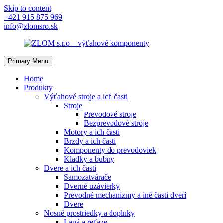
Skip to content
+421 915 875 969
info@zlomsro.sk
Primary Menu
Home
Produkty
Výťahové stroje a ich časti
Stroje
Prevodové stroje
Bezprevodové stroje
Motory a ich časti
Brzdy a ich časti
Komponenty do prevodoviek
Kladky a bubny
Dvere a ich časti
Samozatvárače
Dverné uzávierky
Prevodné mechanizmy a iné časti dverí
Dvere
Nosné prostriedky a doplnky
Laná a reťaze