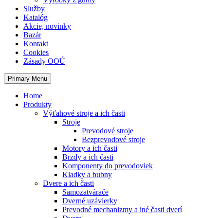
Služby
Katalóg
Akcie, novinky
Bazár
Kontakt
Cookies
Zásady OOÚ
Primary Menu
Home
Produkty
Výťahové stroje a ich časti
Stroje
Prevodové stroje
Bezprevodové stroje
Motory a ich časti
Brzdy a ich časti
Komponenty do prevodoviek
Kladky a bubny
Dvere a ich časti
Samozatvárače
Dverné uzávierky
Prevodné mechanizmy a iné časti dverí