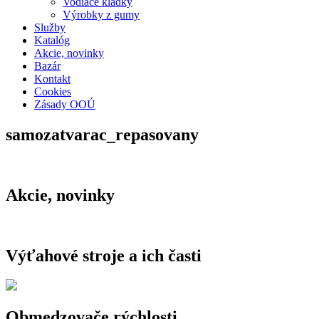
Vodiace kladky
Výrobky z gumy
Služby
Katalóg
Akcie, novinky
Bazár
Kontakt
Cookies
Zásady OOÚ
samozatvarac_repasovany
Akcie, novinky
Výťahové stroje a ich časti
Obmedzovače rýchlosti