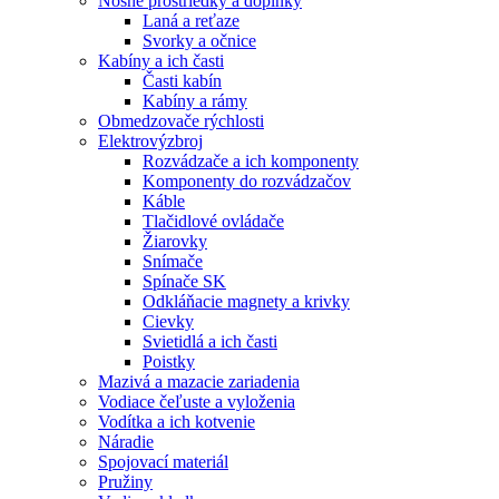
Nosné prostriedky a doplnky
Laná a reťaze
Svorky a očnice
Kabíny a ich časti
Časti kabín
Kabíny a rámy
Obmedzovače rýchlosti
Elektrovýzbroj
Rozvádzače a ich komponenty
Komponenty do rozvádzačov
Káble
Tlačidlové ovládače
Žiarovky
Snímače
Spínače SK
Odkláňacie magnety a krivky
Cievky
Svietidlá a ich časti
Poistky
Mazivá a mazacie zariadenia
Vodiace čeľuste a vyloženia
Vodítka a ich kotvenie
Náradie
Spojovací materiál
Pružiny