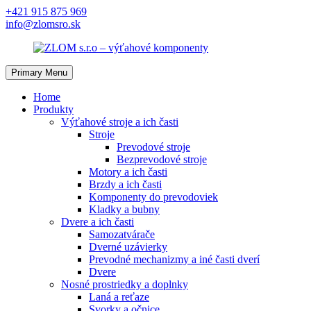
Skip
+421 915 875 969
to
info@zlomsro.sk
content
Primary Menu
Home
Produkty
Výťahové stroje a ich časti
Stroje
Prevodové stroje
Bezprevodové stroje
Motory a ich časti
Brzdy a ich časti
Komponenty do prevodoviek
Kladky a bubny
Dvere a ich časti
Samozatvárače
Dverné uzávierky
Prevodné mechanizmy a iné časti dverí
Dvere
Nosné prostriedky a doplnky
Laná a reťaze
Svorky a očnice