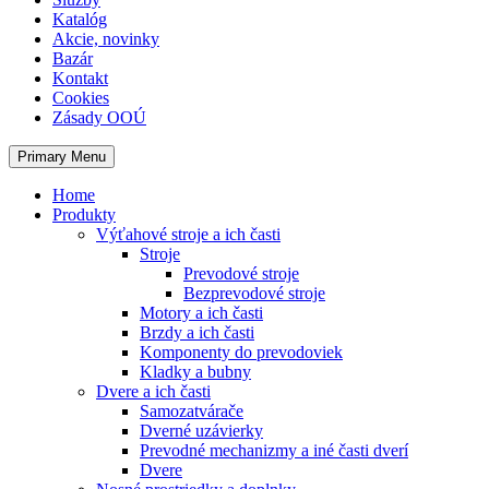
Katalóg
Akcie, novinky
Bazár
Kontakt
Cookies
Zásady OOÚ
Primary Menu
Home
Produkty
Výťahové stroje a ich časti
Stroje
Prevodové stroje
Bezprevodové stroje
Motory a ich časti
Brzdy a ich časti
Komponenty do prevodoviek
Kladky a bubny
Dvere a ich časti
Samozatvárače
Dverné uzávierky
Prevodné mechanizmy a iné časti dverí
Dvere