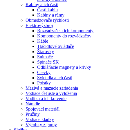
Kabíny a ich časti
Časti kabín
Kabíny a rámy
Obmedzovače rýchlosti
Elektrovýzbroj
Rozvádzače a ich komponenty
Komponenty do rozvádzačov
Káble
Tlačidlové ovládače
Žiarovky
Snímače
Spínače SK
Odkláňacie magnety a krivky
Cievky
Svietidlá a ich časti
Poistky
Mazivá a mazacie zariadenia
Vodiace čeľuste a vyloženia
Vodítka a ich kotvenie
Náradie
Spojovací materiál
Pružiny
Vodiace kladky
Výrobky z gumy
Služby