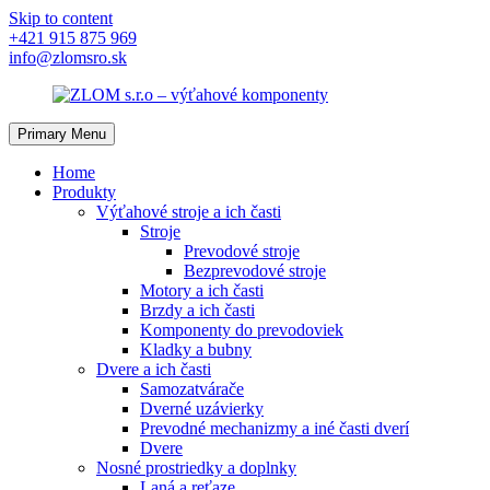
Skip to content
+421 915 875 969
info@zlomsro.sk
Primary Menu
Home
Produkty
Výťahové stroje a ich časti
Stroje
Prevodové stroje
Bezprevodové stroje
Motory a ich časti
Brzdy a ich časti
Komponenty do prevodoviek
Kladky a bubny
Dvere a ich časti
Samozatvárače
Dverné uzávierky
Prevodné mechanizmy a iné časti dverí
Dvere
Nosné prostriedky a doplnky
Laná a reťaze