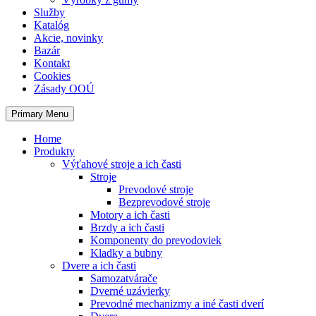
Služby
Katalóg
Akcie, novinky
Bazár
Kontakt
Cookies
Zásady OOÚ
Primary Menu
Home
Produkty
Výťahové stroje a ich časti
Stroje
Prevodové stroje
Bezprevodové stroje
Motory a ich časti
Brzdy a ich časti
Komponenty do prevodoviek
Kladky a bubny
Dvere a ich časti
Samozatvárače
Dverné uzávierky
Prevodné mechanizmy a iné časti dverí