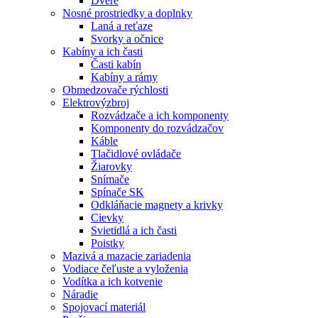
Dvere
Nosné prostriedky a doplnky
Laná a reťaze
Svorky a očnice
Kabíny a ich časti
Časti kabín
Kabíny a rámy
Obmedzovače rýchlosti
Elektrovýzbroj
Rozvádzače a ich komponenty
Komponenty do rozvádzačov
Káble
Tlačidlové ovládače
Žiarovky
Snímače
Spínače SK
Odkláňacie magnety a krivky
Cievky
Svietidlá a ich časti
Poistky
Mazivá a mazacie zariadenia
Vodiace čeľuste a vyloženia
Vodítka a ich kotvenie
Náradie
Spojovací materiál