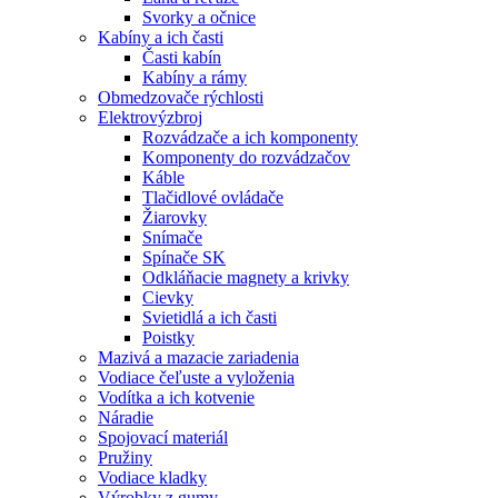
Svorky a očnice
Kabíny a ich časti
Časti kabín
Kabíny a rámy
Obmedzovače rýchlosti
Elektrovýzbroj
Rozvádzače a ich komponenty
Komponenty do rozvádzačov
Káble
Tlačidlové ovládače
Žiarovky
Snímače
Spínače SK
Odkláňacie magnety a krivky
Cievky
Svietidlá a ich časti
Poistky
Mazivá a mazacie zariadenia
Vodiace čeľuste a vyloženia
Vodítka a ich kotvenie
Náradie
Spojovací materiál
Pružiny
Vodiace kladky
Výrobky z gumy