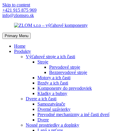
Skip to content
+421 915 875 969
info@zlomsro.sk
Primary Menu
Home
Produkty
Výťahové stroje a ich časti
Stroje
Prevodové stroje
Bezprevodové stroje
Motory a ich časti
Brzdy a ich časti
Komponenty do prevodoviek
Kladky a bubny
Dvere a ich časti
Samozatvárače
Dverné uzávierky
Prevodné mechanizmy a iné časti dverí
Dvere
Nosné prostriedky a doplnky
Laná a reťaze