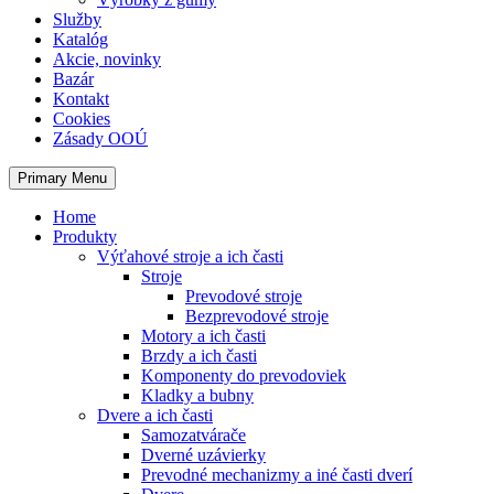
Služby
Katalóg
Akcie, novinky
Bazár
Kontakt
Cookies
Zásady OOÚ
Primary Menu
Home
Produkty
Výťahové stroje a ich časti
Stroje
Prevodové stroje
Bezprevodové stroje
Motory a ich časti
Brzdy a ich časti
Komponenty do prevodoviek
Kladky a bubny
Dvere a ich časti
Samozatvárače
Dverné uzávierky
Prevodné mechanizmy a iné časti dverí