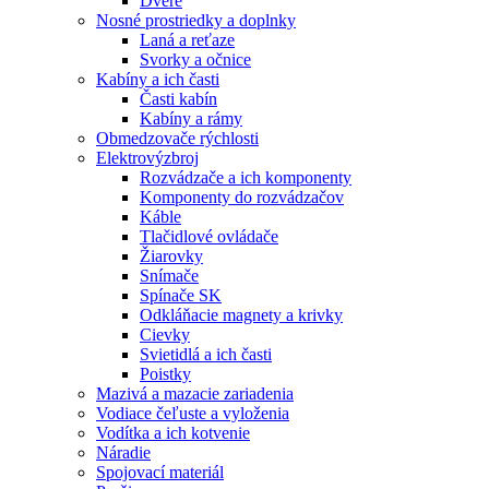
Dvere
Nosné prostriedky a doplnky
Laná a reťaze
Svorky a očnice
Kabíny a ich časti
Časti kabín
Kabíny a rámy
Obmedzovače rýchlosti
Elektrovýzbroj
Rozvádzače a ich komponenty
Komponenty do rozvádzačov
Káble
Tlačidlové ovládače
Žiarovky
Snímače
Spínače SK
Odkláňacie magnety a krivky
Cievky
Svietidlá a ich časti
Poistky
Mazivá a mazacie zariadenia
Vodiace čeľuste a vyloženia
Vodítka a ich kotvenie
Náradie
Spojovací materiál