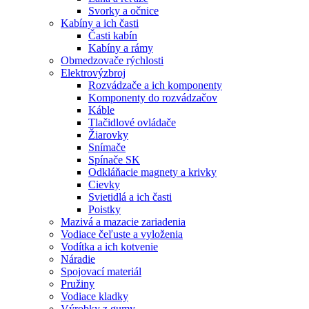
Svorky a očnice
Kabíny a ich časti
Časti kabín
Kabíny a rámy
Obmedzovače rýchlosti
Elektrovýzbroj
Rozvádzače a ich komponenty
Komponenty do rozvádzačov
Káble
Tlačidlové ovládače
Žiarovky
Snímače
Spínače SK
Odkláňacie magnety a krivky
Cievky
Svietidlá a ich časti
Poistky
Mazivá a mazacie zariadenia
Vodiace čeľuste a vyloženia
Vodítka a ich kotvenie
Náradie
Spojovací materiál
Pružiny
Vodiace kladky
Výrobky z gumy