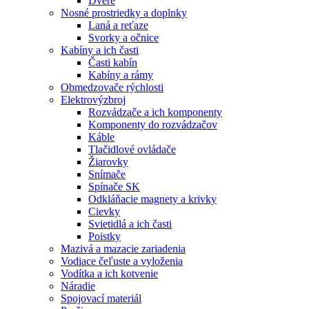
Dvere
Nosné prostriedky a doplnky
Laná a reťaze
Svorky a očnice
Kabíny a ich časti
Časti kabín
Kabíny a rámy
Obmedzovače rýchlosti
Elektrovýzbroj
Rozvádzače a ich komponenty
Komponenty do rozvádzačov
Káble
Tlačidlové ovládače
Žiarovky
Snímače
Spínače SK
Odkláňacie magnety a krivky
Cievky
Svietidlá a ich časti
Poistky
Mazivá a mazacie zariadenia
Vodiace čeľuste a vyloženia
Vodítka a ich kotvenie
Náradie
Spojovací materiál