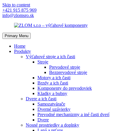
Skip to content
+421 915 875 969
info@zlomsro.sk
Primary Menu
Home
Produkty
Výťahové stroje a ich časti
Stroje
Prevodové stroje
Bezprevodové stroje
Motory a ich časti
Brzdy a ich časti
Komponenty do prevodoviek
Kladky a bubny
Dvere a ich časti
Samozatvárače
Dverné uzávierky
Prevodné mechanizmy a iné časti dverí
Dvere
Nosné prostriedky a doplnky
Laná a reťaze