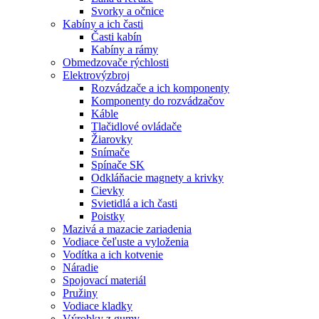
Svorky a očnice
Kabíny a ich časti
Časti kabín
Kabíny a rámy
Obmedzovače rýchlosti
Elektrovýzbroj
Rozvádzače a ich komponenty
Komponenty do rozvádzačov
Káble
Tlačidlové ovládače
Žiarovky
Snímače
Spínače SK
Odkláňacie magnety a krivky
Cievky
Svietidlá a ich časti
Poistky
Mazivá a mazacie zariadenia
Vodiace čeľuste a vyloženia
Vodítka a ich kotvenie
Náradie
Spojovací materiál
Pružiny
Vodiace kladky
Výrobky z gumy