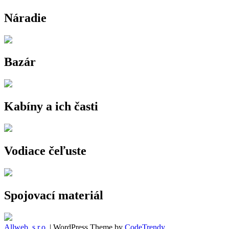
Náradie
Bazár
Kabíny a ich časti
Vodiace čeľuste
Spojovací materiál
Allweb, s.r.o.
| WordPress Theme by
CodeTrendy