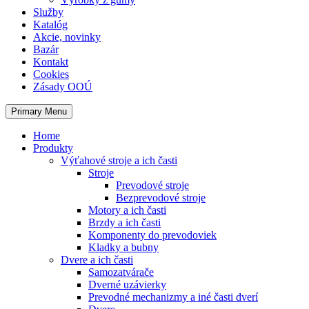
Služby
Katalóg
Akcie, novinky
Bazár
Kontakt
Cookies
Zásady OOÚ
Primary Menu
Home
Produkty
Výťahové stroje a ich časti
Stroje
Prevodové stroje
Bezprevodové stroje
Motory a ich časti
Brzdy a ich časti
Komponenty do prevodoviek
Kladky a bubny
Dvere a ich časti
Samozatvárače
Dverné uzávierky
Prevodné mechanizmy a iné časti dverí