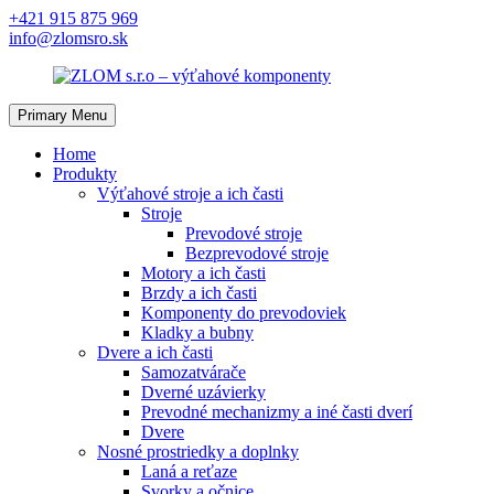
Skip
+421 915 875 969
to
info@zlomsro.sk
content
Primary Menu
Home
Produkty
Výťahové stroje a ich časti
Stroje
Prevodové stroje
Bezprevodové stroje
Motory a ich časti
Brzdy a ich časti
Komponenty do prevodoviek
Kladky a bubny
Dvere a ich časti
Samozatvárače
Dverné uzávierky
Prevodné mechanizmy a iné časti dverí
Dvere
Nosné prostriedky a doplnky
Laná a reťaze
Svorky a očnice