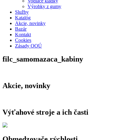
Vodiace kladky
Výrobky z gumy
Služby
Katalóg
Akcie, novinky
Bazár
Kontakt
Cookies
Zásady OOÚ
filc_samomazaca_kabiny
Akcie, novinky
Výťahové stroje a ich časti
Obmedzovače rýchlosti