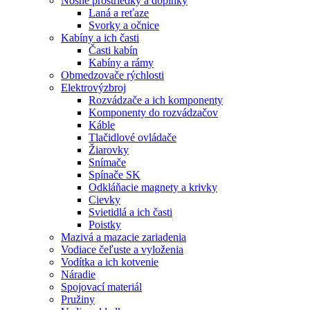
Nosné prostriedky a doplnky
Laná a reťaze
Svorky a očnice
Kabíny a ich časti
Časti kabín
Kabíny a rámy
Obmedzovače rýchlosti
Elektrovýzbroj
Rozvádzače a ich komponenty
Komponenty do rozvádzačov
Káble
Tlačidlové ovládače
Žiarovky
Snímače
Spínače SK
Odkláňacie magnety a krivky
Cievky
Svietidlá a ich časti
Poistky
Mazivá a mazacie zariadenia
Vodiace čeľuste a vyloženia
Vodítka a ich kotvenie
Náradie
Spojovací materiál
Pružiny