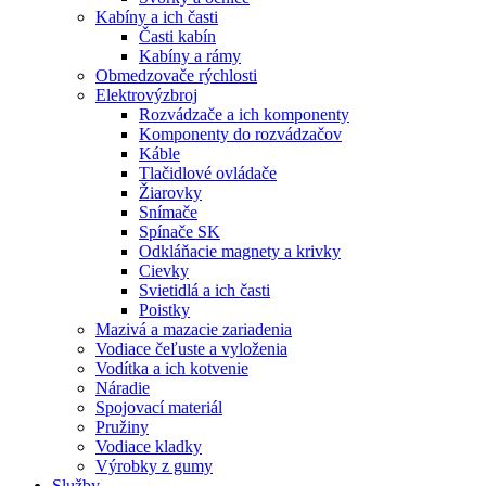
Kabíny a ich časti
Časti kabín
Kabíny a rámy
Obmedzovače rýchlosti
Elektrovýzbroj
Rozvádzače a ich komponenty
Komponenty do rozvádzačov
Káble
Tlačidlové ovládače
Žiarovky
Snímače
Spínače SK
Odkláňacie magnety a krivky
Cievky
Svietidlá a ich časti
Poistky
Mazivá a mazacie zariadenia
Vodiace čeľuste a vyloženia
Vodítka a ich kotvenie
Náradie
Spojovací materiál
Pružiny
Vodiace kladky
Výrobky z gumy
Služby