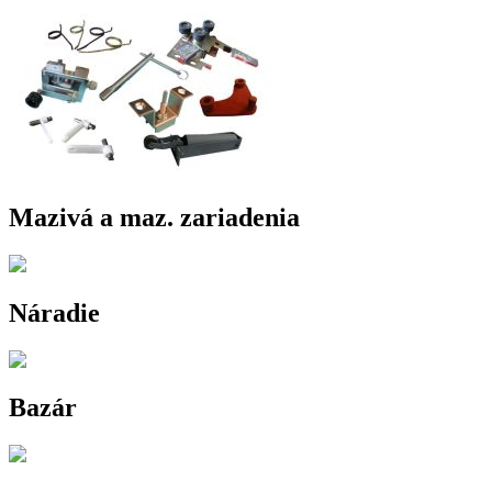
Mazivá a maz. zariadenia
Náradie
Bazár