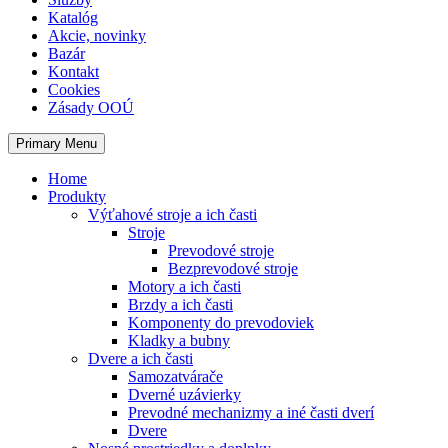
Katalóg
Akcie, novinky
Bazár
Kontakt
Cookies
Zásady OOÚ
Primary Menu
Home
Produkty
Výťahové stroje a ich časti
Stroje
Prevodové stroje
Bezprevodové stroje
Motory a ich časti
Brzdy a ich časti
Komponenty do prevodoviek
Kladky a bubny
Dvere a ich časti
Samozatvárače
Dverné uzávierky
Prevodné mechanizmy a iné časti dverí
Dvere