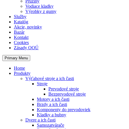
Pružiny
Vodiace kladky
Výrobky z gumy
Služby
Katalóg
Akcie, novinky
Bazár
Kontakt
Cookies
Zásady OOÚ
Primary Menu
Home
Produkty
Výťahové stroje a ich časti
Stroje
Prevodové stroje
Bezprevodové stroje
Motory a ich časti
Brzdy a ich časti
Komponenty do prevodoviek
Kladky a bubny
Dvere a ich časti
Samozatvárače