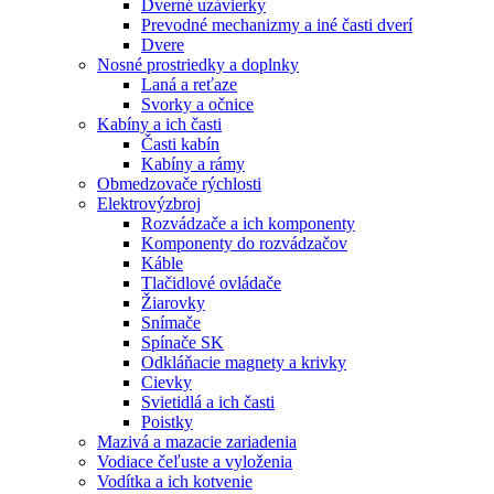
Dverné uzávierky
Prevodné mechanizmy a iné časti dverí
Dvere
Nosné prostriedky a doplnky
Laná a reťaze
Svorky a očnice
Kabíny a ich časti
Časti kabín
Kabíny a rámy
Obmedzovače rýchlosti
Elektrovýzbroj
Rozvádzače a ich komponenty
Komponenty do rozvádzačov
Káble
Tlačidlové ovládače
Žiarovky
Snímače
Spínače SK
Odkláňacie magnety a krivky
Cievky
Svietidlá a ich časti
Poistky
Mazivá a mazacie zariadenia
Vodiace čeľuste a vyloženia
Vodítka a ich kotvenie