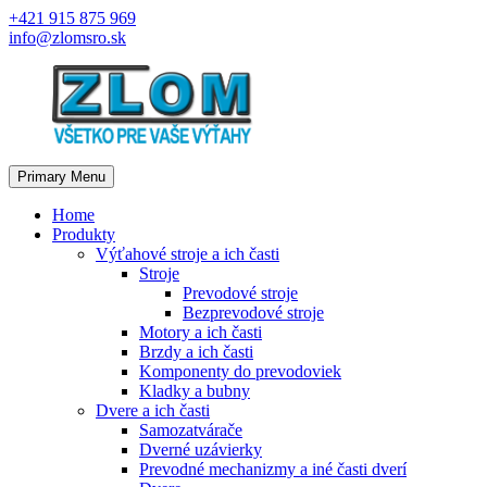
Skip
+421 915 875 969
to
info@zlomsro.sk
content
Primary Menu
Home
Produkty
Výťahové stroje a ich časti
Stroje
Prevodové stroje
Bezprevodové stroje
Motory a ich časti
Brzdy a ich časti
Komponenty do prevodoviek
Kladky a bubny
Dvere a ich časti
Samozatvárače
Dverné uzávierky
Prevodné mechanizmy a iné časti dverí