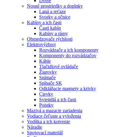
Dvere
Nosné prostriedky a doplnky
Laná a reťaze
Svorky a očnice
Kabíny a ich časti
Časti kabín
Kabíny a rámy
Obmedzovače rýchlosti
Elektrovýzbroj
Rozvádzače a ich komponenty
Komponenty do rozvádzačov
Káble
Tlačidlové ovládače
Žiarovky
Snímače
Spínače SK
Odkláňacie magnety a krivky
Cievky
Svietidlá a ich časti
Poistky
Mazivá a mazacie zariadenia
Vodiace čeľuste a vyloženia
Vodítka a ich kotvenie
Náradie
Spojovací materiál