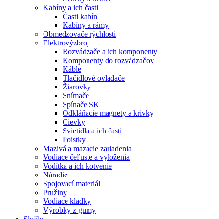
Kabíny a ich časti
Časti kabín
Kabíny a rámy
Obmedzovače rýchlosti
Elektrovýzbroj
Rozvádzače a ich komponenty
Komponenty do rozvádzačov
Káble
Tlačidlové ovládače
Žiarovky
Snímače
Spínače SK
Odkláňacie magnety a krivky
Cievky
Svietidlá a ich časti
Poistky
Mazivá a mazacie zariadenia
Vodiace čeľuste a vyloženia
Vodítka a ich kotvenie
Náradie
Spojovací materiál
Pružiny
Vodiace kladky
Výrobky z gumy
Služby