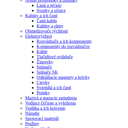
Nosné prostriedky a doplnky
Laná a reťaze
Svorky a očnice
Kabíny a ich časti
Časti kabín
Kabíny a rámy
Obmedzovače rýchlosti
Elektrovýzbroj
Rozvádzače a ich komponenty
Komponenty do rozvádzačov
Káble
Tlačidlové ovládače
Žiarovky
Snímače
Spínače SK
Odkláňacie magnety a krivky
Cievky
Svietidlá a ich časti
Poistky
Mazivá a mazacie zariadenia
Vodiace čeľuste a vyloženia
Vodítka a ich kotvenie
Náradie
Spojovací materiál
Pružiny