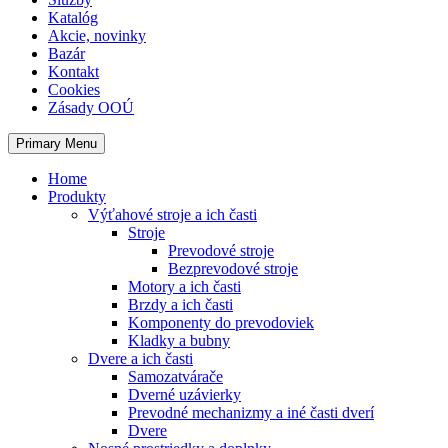
Katalóg
Akcie, novinky
Bazár
Kontakt
Cookies
Zásady OOÚ
Primary Menu
Home
Produkty
Výťahové stroje a ich časti
Stroje
Prevodové stroje
Bezprevodové stroje
Motory a ich časti
Brzdy a ich časti
Komponenty do prevodoviek
Kladky a bubny
Dvere a ich časti
Samozatvárače
Dverné uzávierky
Prevodné mechanizmy a iné časti dverí
Dvere