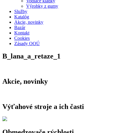
Vodiace kladky
Výrobky z gumy
Služby
Katalóg
Akcie, novinky
Bazár
Kontakt
Cookies
Zásady OOÚ
B_lana_a_retaze_1
Akcie, novinky
Výťahové stroje a ich časti
Obmedzovače rýchlosti