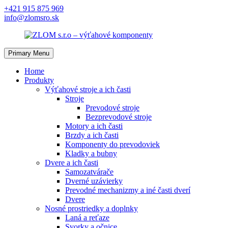
Skip
+421 915 875 969
to
info@zlomsro.sk
content
Primary Menu
Home
Produkty
Výťahové stroje a ich časti
Stroje
Prevodové stroje
Bezprevodové stroje
Motory a ich časti
Brzdy a ich časti
Komponenty do prevodoviek
Kladky a bubny
Dvere a ich časti
Samozatvárače
Dverné uzávierky
Prevodné mechanizmy a iné časti dverí
Dvere
Nosné prostriedky a doplnky
Laná a reťaze
Svorky a očnice