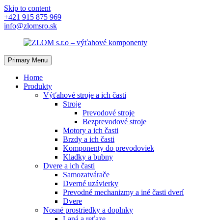
Skip to content
+421 915 875 969
info@zlomsro.sk
Primary Menu
Home
Produkty
Výťahové stroje a ich časti
Stroje
Prevodové stroje
Bezprevodové stroje
Motory a ich časti
Brzdy a ich časti
Komponenty do prevodoviek
Kladky a bubny
Dvere a ich časti
Samozatvárače
Dverné uzávierky
Prevodné mechanizmy a iné časti dverí
Dvere
Nosné prostriedky a doplnky
Laná a reťaze