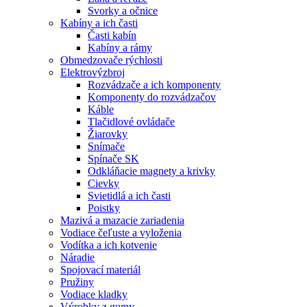
Svorky a očnice
Kabíny a ich časti
Časti kabín
Kabíny a rámy
Obmedzovače rýchlosti
Elektrovýzbroj
Rozvádzače a ich komponenty
Komponenty do rozvádzačov
Káble
Tlačidlové ovládače
Žiarovky
Snímače
Spínače SK
Odkláňacie magnety a krivky
Cievky
Svietidlá a ich časti
Poistky
Mazivá a mazacie zariadenia
Vodiace čeľuste a vyloženia
Vodítka a ich kotvenie
Náradie
Spojovací materiál
Pružiny
Vodiace kladky
Výrobky z gumy