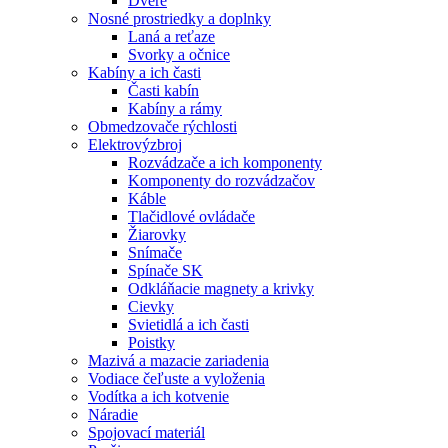
Dvere
Nosné prostriedky a doplnky
Laná a reťaze
Svorky a očnice
Kabíny a ich časti
Časti kabín
Kabíny a rámy
Obmedzovače rýchlosti
Elektrovýzbroj
Rozvádzače a ich komponenty
Komponenty do rozvádzačov
Káble
Tlačidlové ovládače
Žiarovky
Snímače
Spínače SK
Odkláňacie magnety a krivky
Cievky
Svietidlá a ich časti
Poistky
Mazivá a mazacie zariadenia
Vodiace čeľuste a vyloženia
Vodítka a ich kotvenie
Náradie
Spojovací materiál