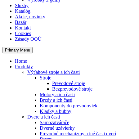
Služby
Katalóg
Akcie, novinky
Bazár
Kontakt
Cookies
Zásady OOÚ
Primary Menu
Home
Produkty
Výťahové stroje a ich časti
Stroje
Prevodové stroje
Bezprevodové stroje
Motory a ich časti
Brzdy a ich časti
Komponenty do prevodoviek
Kladky a bubny
Dvere a ich časti
Samozatvárače
Dverné uzávierky
Prevodné mechanizmy a iné časti dverí