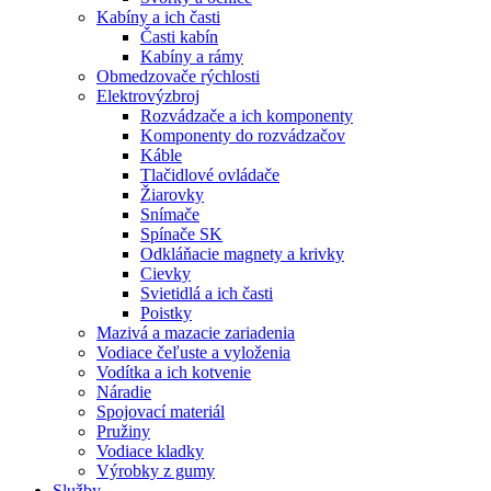
Kabíny a ich časti
Časti kabín
Kabíny a rámy
Obmedzovače rýchlosti
Elektrovýzbroj
Rozvádzače a ich komponenty
Komponenty do rozvádzačov
Káble
Tlačidlové ovládače
Žiarovky
Snímače
Spínače SK
Odkláňacie magnety a krivky
Cievky
Svietidlá a ich časti
Poistky
Mazivá a mazacie zariadenia
Vodiace čeľuste a vyloženia
Vodítka a ich kotvenie
Náradie
Spojovací materiál
Pružiny
Vodiace kladky
Výrobky z gumy
Služby