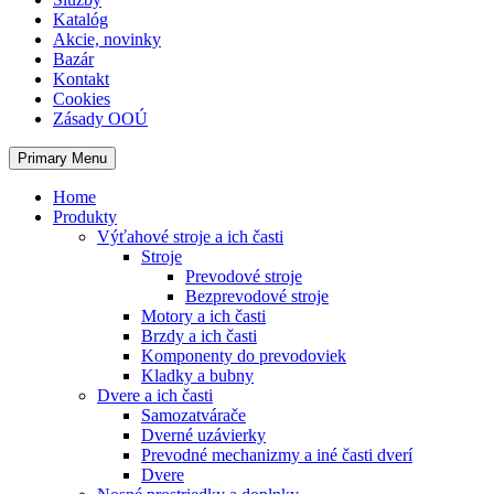
Katalóg
Akcie, novinky
Bazár
Kontakt
Cookies
Zásady OOÚ
Primary Menu
Home
Produkty
Výťahové stroje a ich časti
Stroje
Prevodové stroje
Bezprevodové stroje
Motory a ich časti
Brzdy a ich časti
Komponenty do prevodoviek
Kladky a bubny
Dvere a ich časti
Samozatvárače
Dverné uzávierky
Prevodné mechanizmy a iné časti dverí
Dvere