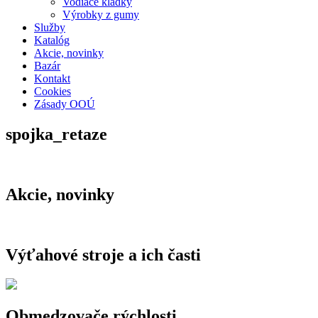
Vodiace kladky
Výrobky z gumy
Služby
Katalóg
Akcie, novinky
Bazár
Kontakt
Cookies
Zásady OOÚ
spojka_retaze
Akcie, novinky
Výťahové stroje a ich časti
Obmedzovače rýchlosti