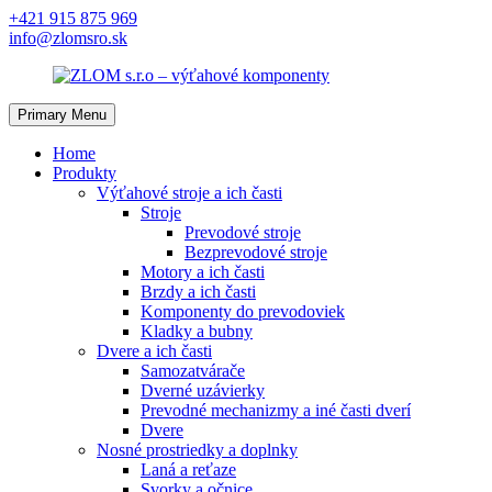
Skip
+421 915 875 969
to
info@zlomsro.sk
content
Primary Menu
Home
Produkty
Výťahové stroje a ich časti
Stroje
Prevodové stroje
Bezprevodové stroje
Motory a ich časti
Brzdy a ich časti
Komponenty do prevodoviek
Kladky a bubny
Dvere a ich časti
Samozatvárače
Dverné uzávierky
Prevodné mechanizmy a iné časti dverí
Dvere
Nosné prostriedky a doplnky
Laná a reťaze
Svorky a očnice