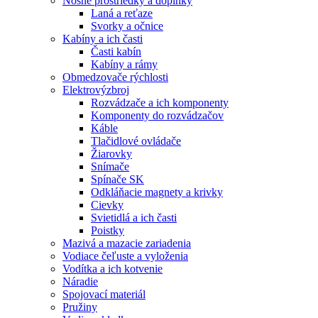
Nosné prostriedky a doplnky
Laná a reťaze
Svorky a očnice
Kabíny a ich časti
Časti kabín
Kabíny a rámy
Obmedzovače rýchlosti
Elektrovýzbroj
Rozvádzače a ich komponenty
Komponenty do rozvádzačov
Káble
Tlačidlové ovládače
Žiarovky
Snímače
Spínače SK
Odkláňacie magnety a krivky
Cievky
Svietidlá a ich časti
Poistky
Mazivá a mazacie zariadenia
Vodiace čeľuste a vyloženia
Vodítka a ich kotvenie
Náradie
Spojovací materiál
Pružiny