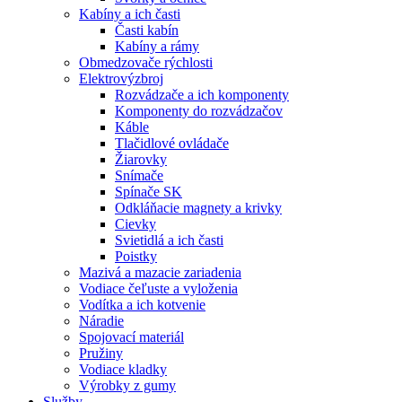
Kabíny a ich časti
Časti kabín
Kabíny a rámy
Obmedzovače rýchlosti
Elektrovýzbroj
Rozvádzače a ich komponenty
Komponenty do rozvádzačov
Káble
Tlačidlové ovládače
Žiarovky
Snímače
Spínače SK
Odkláňacie magnety a krivky
Cievky
Svietidlá a ich časti
Poistky
Mazivá a mazacie zariadenia
Vodiace čeľuste a vyloženia
Vodítka a ich kotvenie
Náradie
Spojovací materiál
Pružiny
Vodiace kladky
Výrobky z gumy
Služby