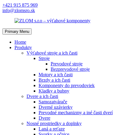
Skip
+421 915 875 969
to
info@zlomsro.sk
content
Primary Menu
Home
Produkty
Výťahové stroje a ich časti
Stroje
Prevodové stroje
Bezprevodové stroje
Motory a ich časti
Brzdy a ich časti
Komponenty do prevodoviek
Kladky a bubny
Dvere a ich časti
Samozatvárače
Dverné uzávierky
Prevodné mechanizmy a iné časti dverí
Dvere
Nosné prostriedky a doplnky
Laná a reťaze
Svorky a očnice