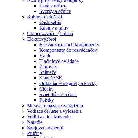
Nosné prostriedky a doplnky
Laná a reťaze
Svorky a očnice
Kabíny a ich časti
Časti kabín
Kabíny a rámy
Obmedzovače rýchlosti
Elektrovýzbroj
Rozvádzače a ich komponenty
Komponenty do rozvádzačov
Káble
Tlačidlové ovládače
Žiarovky
Snímače
Spínače SK
Odkláňacie magnety a krivky
Cievky
Svietidlá a ich časti
Poistky
Mazivá a mazacie zariadenia
Vodiace čeľuste a vyloženia
Vodítka a ich kotvenie
Náradie
Spojovací materiál
Pružiny