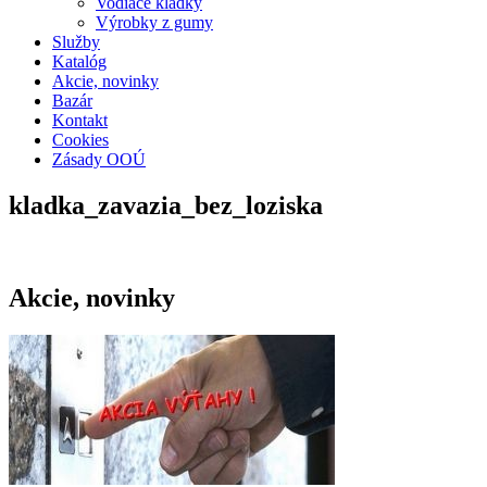
Vodiace kladky
Výrobky z gumy
Služby
Katalóg
Akcie, novinky
Bazár
Kontakt
Cookies
Zásady OOÚ
kladka_zavazia_bez_loziska
Akcie, novinky