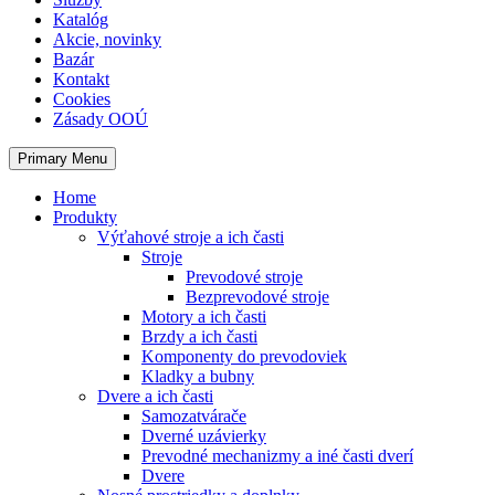
Katalóg
Akcie, novinky
Bazár
Kontakt
Cookies
Zásady OOÚ
Primary Menu
Home
Produkty
Výťahové stroje a ich časti
Stroje
Prevodové stroje
Bezprevodové stroje
Motory a ich časti
Brzdy a ich časti
Komponenty do prevodoviek
Kladky a bubny
Dvere a ich časti
Samozatvárače
Dverné uzávierky
Prevodné mechanizmy a iné časti dverí
Dvere