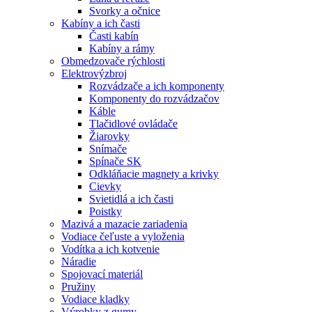
Svorky a očnice
Kabíny a ich časti
Časti kabín
Kabíny a rámy
Obmedzovače rýchlosti
Elektrovýzbroj
Rozvádzače a ich komponenty
Komponenty do rozvádzačov
Káble
Tlačidlové ovládače
Žiarovky
Snímače
Spínače SK
Odkláňacie magnety a krivky
Cievky
Svietidlá a ich časti
Poistky
Mazivá a mazacie zariadenia
Vodiace čeľuste a vyloženia
Vodítka a ich kotvenie
Náradie
Spojovací materiál
Pružiny
Vodiace kladky
Výrobky z gumy