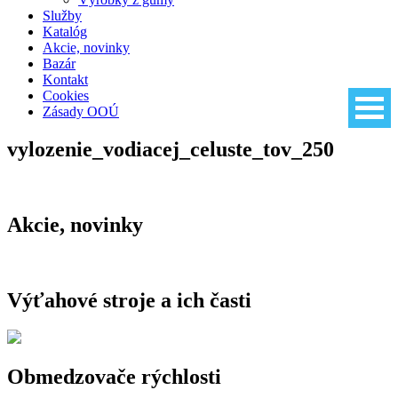
Služby
Katalóg
Akcie, novinky
Bazár
Kontakt
Cookies
Zásady OOÚ
vylozenie_vodiacej_celuste_tov_250
Akcie, novinky
Výťahové stroje a ich časti
Výťahové stroje a ich časti
Stroje
Prevodové stroje
Obmedzovače rýchlosti
Bezprevodové stroje