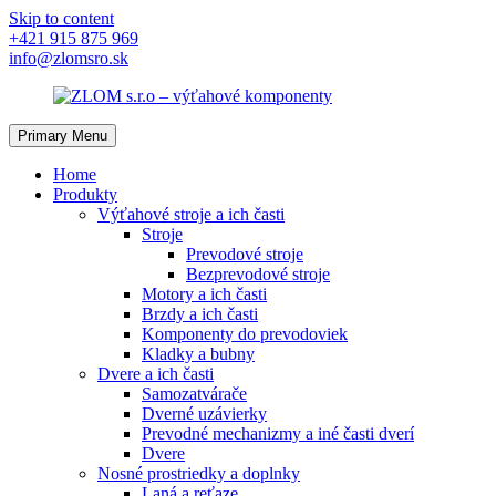
Skip to content
+421 915 875 969
info@zlomsro.sk
Primary Menu
Home
Produkty
Výťahové stroje a ich časti
Stroje
Prevodové stroje
Bezprevodové stroje
Motory a ich časti
Brzdy a ich časti
Komponenty do prevodoviek
Kladky a bubny
Dvere a ich časti
Samozatvárače
Dverné uzávierky
Prevodné mechanizmy a iné časti dverí
Dvere
Nosné prostriedky a doplnky
Laná a reťaze