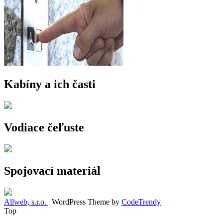
Komponenty do rozvádzačov
Káble
Tlačidlové ovládače
Kabíny a ich časti
Žiarovky
Snímače
Vodiace čeľuste
Spínače SK
Spojovací materiál
Odkláňacie magnety a krivky
Cievky
Allweb, s.r.o.
| WordPress Theme by
CodeTrendy
Top
Svietidlá a ich časti