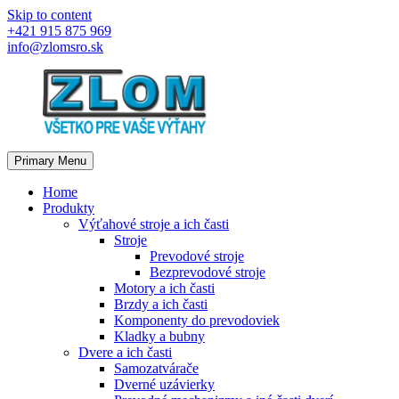
Skip to content
+421 915 875 969
info@zlomsro.sk
Primary Menu
Home
Produkty
Výťahové stroje a ich časti
Stroje
Prevodové stroje
Bezprevodové stroje
Motory a ich časti
Brzdy a ich časti
Komponenty do prevodoviek
Kladky a bubny
Dvere a ich časti
Samozatvárače
Dverné uzávierky