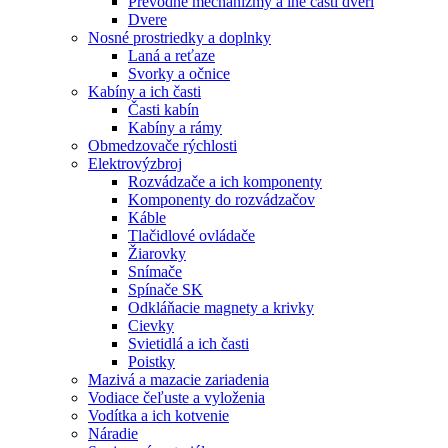
Prevodné mechanizmy a iné časti dverí
Dvere
Nosné prostriedky a doplnky
Laná a reťaze
Svorky a očnice
Kabíny a ich časti
Časti kabín
Kabíny a rámy
Obmedzovače rýchlosti
Elektrovýzbroj
Rozvádzače a ich komponenty
Komponenty do rozvádzačov
Káble
Tlačidlové ovládače
Žiarovky
Snímače
Spínače SK
Odkláňacie magnety a krivky
Cievky
Svietidlá a ich časti
Poistky
Mazivá a mazacie zariadenia
Vodiace čeľuste a vyloženia
Vodítka a ich kotvenie
Náradie