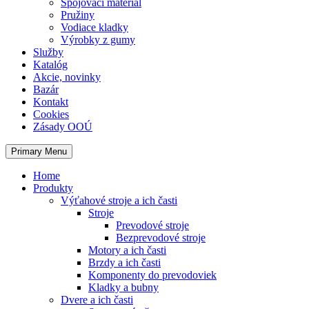
Spojovací materiál
Pružiny
Vodiace kladky
Výrobky z gumy
Služby
Katalóg
Akcie, novinky
Bazár
Kontakt
Cookies
Zásady OOÚ
Primary Menu
Home
Produkty
Výťahové stroje a ich časti
Stroje
Prevodové stroje
Bezprevodové stroje
Motory a ich časti
Brzdy a ich časti
Komponenty do prevodoviek
Kladky a bubny
Dvere a ich časti