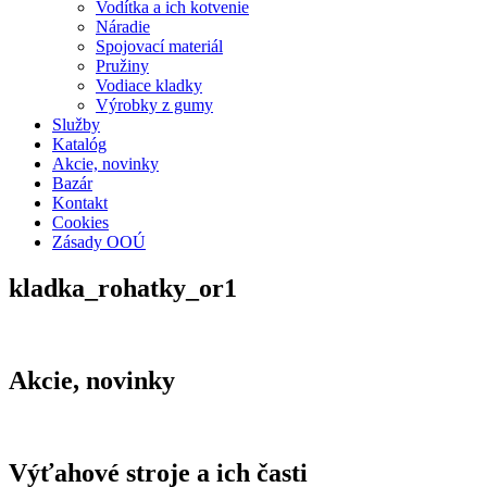
Vodítka a ich kotvenie
Náradie
Spojovací materiál
Pružiny
Vodiace kladky
Výrobky z gumy
Služby
Katalóg
Akcie, novinky
Bazár
Kontakt
Cookies
Zásady OOÚ
kladka_rohatky_or1
Akcie, novinky
Výťahové stroje a ich časti