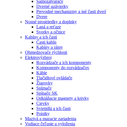
Samozatvárače
Dverné uzávierky
Prevodné mechanizmy a iné časti dverí
Dvere
Nosné prostriedky a doplnky
Laná a reťaze
Svorky a očnice
Kabíny a ich časti
Časti kabín
Kabíny a rámy
Obmedzovače rýchlosti
Elektrovýzbroj
Rozvádzače a ich komponenty
Komponenty do rozvádzačov
Káble
Tlačidlové ovládače
Žiarovky
Snímače
Spínače SK
Odkláňacie magnety a krivky
Cievky
Svietidlá a ich časti
Poistky
Mazivá a mazacie zariadenia
Vodiace čeľuste a vyloženia