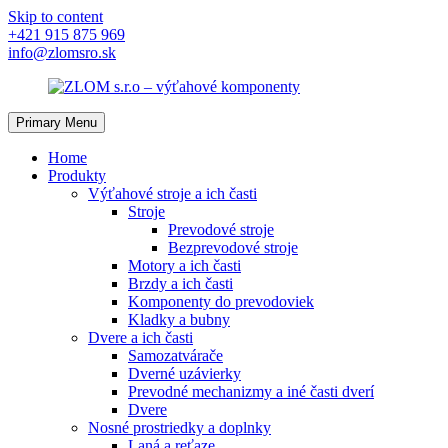
Skip to content
+421 915 875 969
info@zlomsro.sk
Primary Menu
Home
Produkty
Výťahové stroje a ich časti
Stroje
Prevodové stroje
Bezprevodové stroje
Motory a ich časti
Brzdy a ich časti
Komponenty do prevodoviek
Kladky a bubny
Dvere a ich časti
Samozatvárače
Dverné uzávierky
Prevodné mechanizmy a iné časti dverí
Dvere
Nosné prostriedky a doplnky
Laná a reťaze