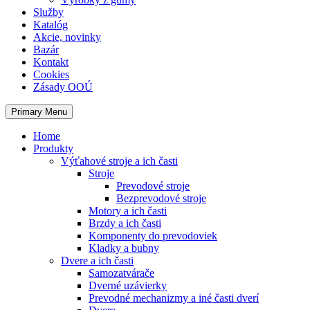
Služby
Katalóg
Akcie, novinky
Bazár
Kontakt
Cookies
Zásady OOÚ
Primary Menu
Home
Produkty
Výťahové stroje a ich časti
Stroje
Prevodové stroje
Bezprevodové stroje
Motory a ich časti
Brzdy a ich časti
Komponenty do prevodoviek
Kladky a bubny
Dvere a ich časti
Samozatvárače
Dverné uzávierky
Prevodné mechanizmy a iné časti dverí