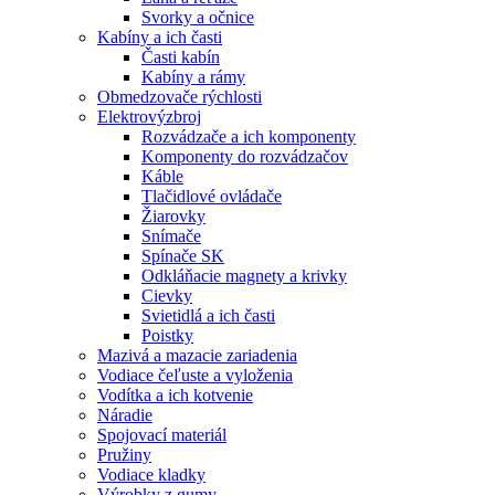
Svorky a očnice
Kabíny a ich časti
Časti kabín
Kabíny a rámy
Obmedzovače rýchlosti
Elektrovýzbroj
Rozvádzače a ich komponenty
Komponenty do rozvádzačov
Káble
Tlačidlové ovládače
Žiarovky
Snímače
Spínače SK
Odkláňacie magnety a krivky
Cievky
Svietidlá a ich časti
Poistky
Mazivá a mazacie zariadenia
Vodiace čeľuste a vyloženia
Vodítka a ich kotvenie
Náradie
Spojovací materiál
Pružiny
Vodiace kladky
Výrobky z gumy