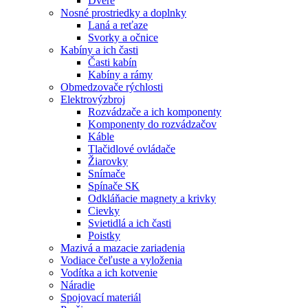
Dvere
Nosné prostriedky a doplnky
Laná a reťaze
Svorky a očnice
Kabíny a ich časti
Časti kabín
Kabíny a rámy
Obmedzovače rýchlosti
Elektrovýzbroj
Rozvádzače a ich komponenty
Komponenty do rozvádzačov
Káble
Tlačidlové ovládače
Žiarovky
Snímače
Spínače SK
Odkláňacie magnety a krivky
Cievky
Svietidlá a ich časti
Poistky
Mazivá a mazacie zariadenia
Vodiace čeľuste a vyloženia
Vodítka a ich kotvenie
Náradie
Spojovací materiál