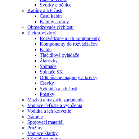
Svorky a očnice
Kabíny a ich časti
Časti kabín
Kabíny a rámy
Obmedzovače rýchlosti
Elektrovýzbroj
Rozvádzače a ich komponenty
Komponenty do rozvádzačov
Káble
Tlačidlové ovládače
Žiarovky
Snímače
Spínače SK
Odkláňacie magnety a krivky
Cievky
Svietidlá a ich časti
Poistky
Mazivá a mazacie zariadenia
Vodiace čeľuste a vyloženia
Vodítka a ich kotvenie
Náradie
Spojovací materiál
Pružiny
Vodiace kladky
Výrobky z gumy