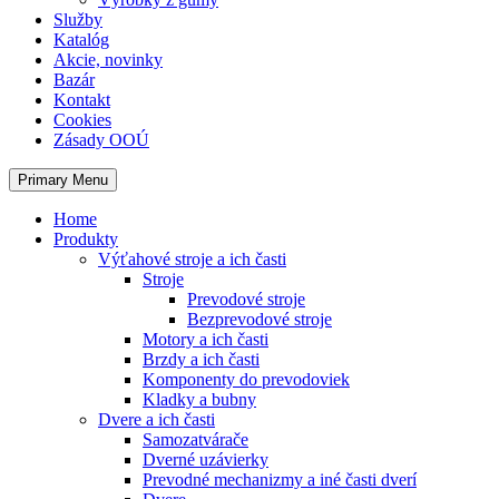
Služby
Katalóg
Akcie, novinky
Bazár
Kontakt
Cookies
Zásady OOÚ
Primary Menu
Home
Produkty
Výťahové stroje a ich časti
Stroje
Prevodové stroje
Bezprevodové stroje
Motory a ich časti
Brzdy a ich časti
Komponenty do prevodoviek
Kladky a bubny
Dvere a ich časti
Samozatvárače
Dverné uzávierky
Prevodné mechanizmy a iné časti dverí