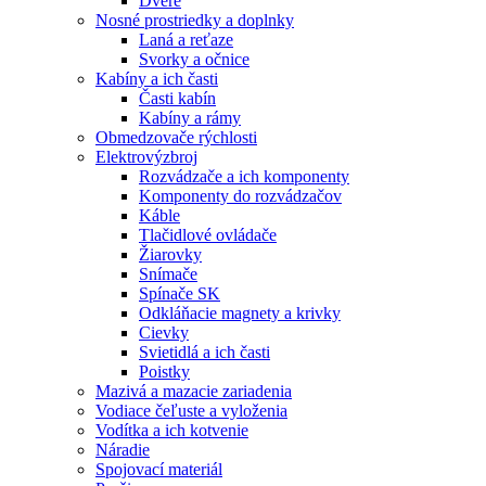
Dvere
Nosné prostriedky a doplnky
Laná a reťaze
Svorky a očnice
Kabíny a ich časti
Časti kabín
Kabíny a rámy
Obmedzovače rýchlosti
Elektrovýzbroj
Rozvádzače a ich komponenty
Komponenty do rozvádzačov
Káble
Tlačidlové ovládače
Žiarovky
Snímače
Spínače SK
Odkláňacie magnety a krivky
Cievky
Svietidlá a ich časti
Poistky
Mazivá a mazacie zariadenia
Vodiace čeľuste a vyloženia
Vodítka a ich kotvenie
Náradie
Spojovací materiál