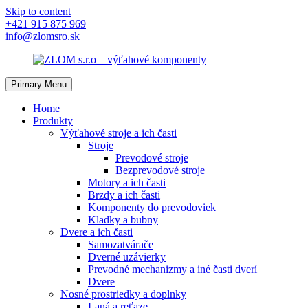
Skip to content
+421 915 875 969
info@zlomsro.sk
Primary Menu
Home
Produkty
Výťahové stroje a ich časti
Stroje
Prevodové stroje
Bezprevodové stroje
Motory a ich časti
Brzdy a ich časti
Komponenty do prevodoviek
Kladky a bubny
Dvere a ich časti
Samozatvárače
Dverné uzávierky
Prevodné mechanizmy a iné časti dverí
Dvere
Nosné prostriedky a doplnky
Laná a reťaze