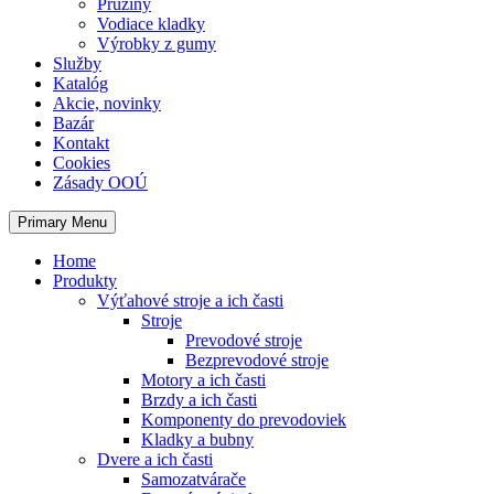
Pružiny
Vodiace kladky
Výrobky z gumy
Služby
Katalóg
Akcie, novinky
Bazár
Kontakt
Cookies
Zásady OOÚ
Primary Menu
Home
Produkty
Výťahové stroje a ich časti
Stroje
Prevodové stroje
Bezprevodové stroje
Motory a ich časti
Brzdy a ich časti
Komponenty do prevodoviek
Kladky a bubny
Dvere a ich časti
Samozatvárače