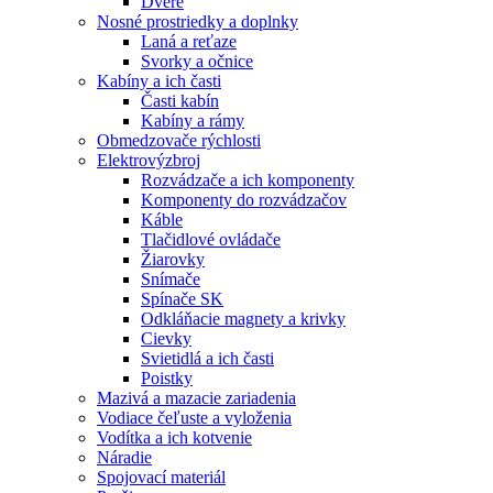
Dvere
Nosné prostriedky a doplnky
Laná a reťaze
Svorky a očnice
Kabíny a ich časti
Časti kabín
Kabíny a rámy
Obmedzovače rýchlosti
Elektrovýzbroj
Rozvádzače a ich komponenty
Komponenty do rozvádzačov
Káble
Tlačidlové ovládače
Žiarovky
Snímače
Spínače SK
Odkláňacie magnety a krivky
Cievky
Svietidlá a ich časti
Poistky
Mazivá a mazacie zariadenia
Vodiace čeľuste a vyloženia
Vodítka a ich kotvenie
Náradie
Spojovací materiál