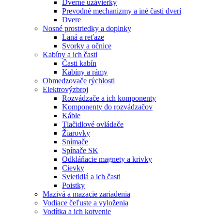
Dverné uzávierky
Prevodné mechanizmy a iné časti dverí
Dvere
Nosné prostriedky a doplnky
Laná a reťaze
Svorky a očnice
Kabíny a ich časti
Časti kabín
Kabíny a rámy
Obmedzovače rýchlosti
Elektrovýzbroj
Rozvádzače a ich komponenty
Komponenty do rozvádzačov
Káble
Tlačidlové ovládače
Žiarovky
Snímače
Spínače SK
Odkláňacie magnety a krivky
Cievky
Svietidlá a ich časti
Poistky
Mazivá a mazacie zariadenia
Vodiace čeľuste a vyloženia
Vodítka a ich kotvenie