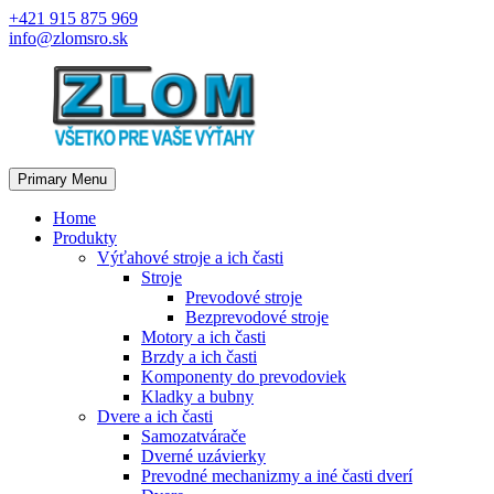
Skip
+421 915 875 969
to
info@zlomsro.sk
content
Primary Menu
Home
Produkty
Výťahové stroje a ich časti
Stroje
Prevodové stroje
Bezprevodové stroje
Motory a ich časti
Brzdy a ich časti
Komponenty do prevodoviek
Kladky a bubny
Dvere a ich časti
Samozatvárače
Dverné uzávierky
Prevodné mechanizmy a iné časti dverí