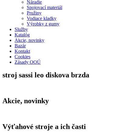
Náradie
Spojovací materiál
Pružiny
Vodiace kladky
Výrobky z gumy
Služby
Katalóg
Akcie, novinky
Bazár
Kontakt
Cookies
Zásady OOÚ
stroj sassi leo diskova brzda
Akcie, novinky
Výťahové stroje a ich časti